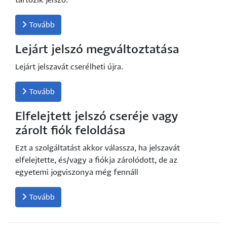
tartozik jelszó.
Tovább
Lejárt jelszó megváltoztatása
Lejárt jelszavát cserélheti újra.
Tovább
Elfelejtett jelszó cseréje vagy
zárolt fiók feloldása
Ezt a szolgáltatást akkor válassza, ha jelszavát
elfelejtette, és/vagy a fiókja zárolódott, de az
egyetemi jogviszonya még fennáll
Tovább